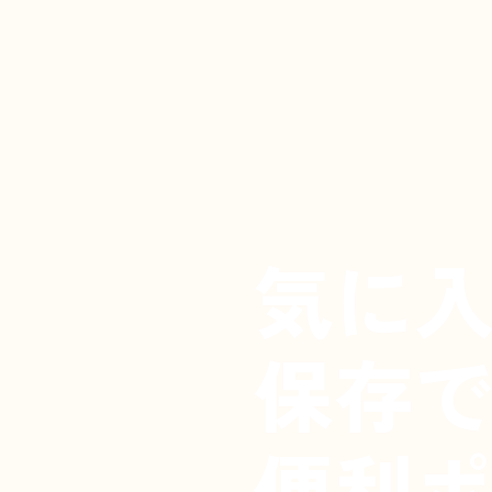
気に
保存
便利