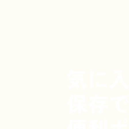
気に
保存
便利