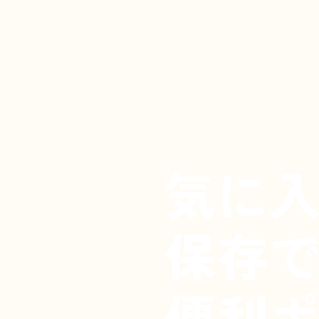
気に
保存
便利